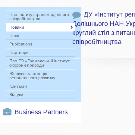
ДУ «Інститут рег
Про Інститут транскордонного
співробітництва
Долішнього НАН Укр
Новини
круглий стiл з пита
Події
спiвробiтництва
Publications
Партнери
Про ГО «Громадський інститут
охорони природи»
Жешувська агенція
регіонального розвитку
Контакти
Відгуки
Business Partners