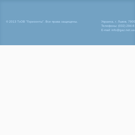
© 2013 ТзОВ "Горизонты". Все права защищены.
Украина, г. Львов, 790
Телефоны: (032) 294-81
E-mail: info@gaz.net.ua