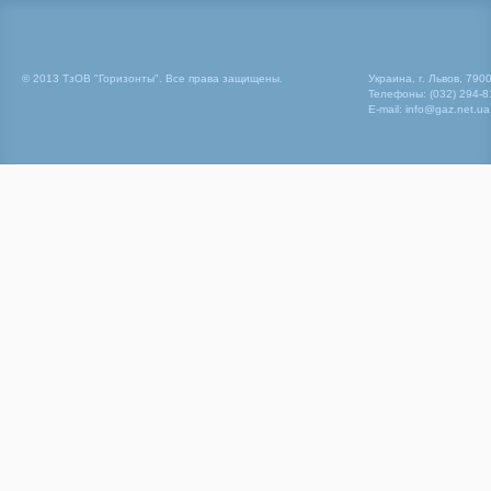
© 2013 ТзОВ "Горизонты". Все права защищены.
Украина, г. Львов, 790
Телефоны: (032) 294-81
E-mail: info@gaz.net.ua