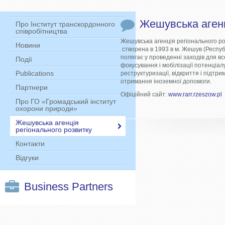
Жешувська агенц
Про Інститут транскордонного
співробітництва
Жешувська агенція регіонального ро
Новини
створена в 1993 в м. Жешув (Респу
полягає у проведенні заходів для в
Події
фокусування і мобілізації потенціалу
Publications
реструктуризації, відкриття і підтри
отримання іноземної допомоги.
Партнери
Офіційний сайт:
www.rarr.rzeszow.pl
Про ГО «Громадський інститут
охорони природи»
Жешувська агенція
регіонального розвитку
Контакти
Відгуки
Business Partners