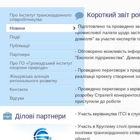
Короткий звіт ро
Про Інститут транскордонного
співробітництва
- Підготовлено та проведено зас
Новини
промислової
палати щодо засто
Події
довкілля" за участю експертів т
Публікації
- Обговорено можливість інфо
Партнери
"Екологія
підприємства". Домо
Про ГО «Громадський інститут
охорони природи»
- Проведено переговори з пред
реалізаціі проекту
створення хо
Жешувська агенція
регіонального розвитку
- Проведено переговори з кері
Контакти
розробку Стратегії
конкурентос
Відгуки
приступили до роботи
- Участь керівництва ІТСІ в с
Ділові партнери
- Участь в Круглому столі гром
політики транскордонного
спів
області