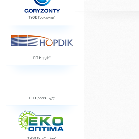
ТзОВ Горизонти"
ПП Нордік"
ПП Проект-Буд"
ТзОВ Еко-Оптіма"