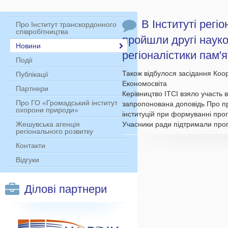
В Інституті рег
Про Інститут транскордонного
співробітництва
пройшли другі науко
Новини
регіоналістики пам'
Події
Також відбулося засідання Коо
Публікації
Економосвіта
Партнери
Керівництво ІТСІ взяло участь в
Про ГО «Громадський інститут
запропонована
доповідь Про п
охорони природи»
інституцій при формуванні
прог
Учасники ради підтримали пропо
Жешувська агенція
регіонального розвитку
Контакти
Відгуки
Ділові партнери