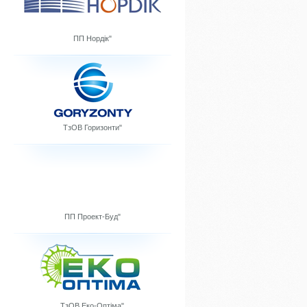
ПП Нордік"
ТзОВ Горизонти"
ПП Проект-Буд"
ТзОВ Еко-Оптіма"